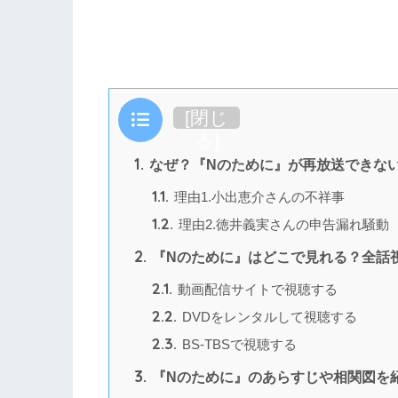
目次
[
閉じ
る
]
1.
なぜ？『Nのために』が再放送できな
1.1.
理由1.小出恵介さんの不祥事
1.2.
理由2.徳井義実さんの申告漏れ騒動
2.
『Nのために』はどこで見れる？全話
2.1.
動画配信サイトで視聴する
2.2.
DVDをレンタルして視聴する
2.3.
BS-TBSで視聴する
3.
『Nのために』のあらすじや相関図を