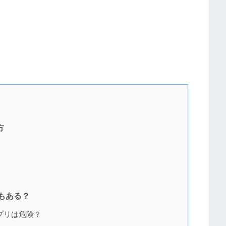
方
もある？
プリは危険？