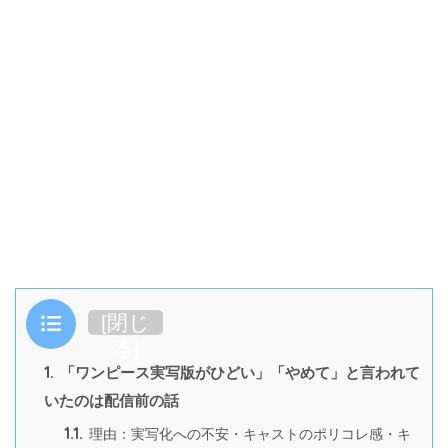
目次
[
閉じ
る
]
1.
「ワンピース実写版がひどい」「やめて」と言われて
いたのは配信前の話
1.1.
理由：実写化への不安・キャストのポリコレ感・キ