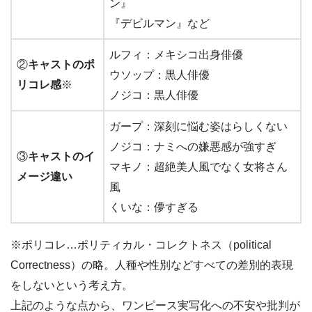
ン』
『デビルマン』など
ルフィ：メキシコ出身俳優
②
キャストのポ
ウソップ：黒人俳優
リコレ感
※
ノジコ：黒人俳優
ガープ：深刻に悩む姿はらしくない
ノジコ：ナミへの嫌悪感が強すぎ
③
キャストのイ
マキノ：超絶美人風でなく女将さん
メージ違い
風
くいな：儚すぎる
※ポリコレ…ポリティカル・コレクトネス（political
Correctness）の略。人種や性別などすべての差別的表現
をしないという考え方。
上記のような点から、ワンピース実写化への不安や批判が