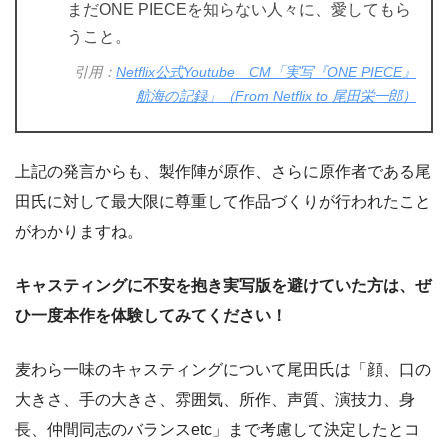
まだONE PIECEを知らない人々に、愛してもら
うこと。
引用：
Netflix公式Youtube CM「実写『ONE PIECE』
航海の記録」（From Netflix to 尾田栄一郎）
上記の発言からも、製作陣が原作、さらに原作者である尾
田氏に対して最大限に尊重して作品づくりが行われたこと
がわかりますね。
キャスティングに不安を抱き実写版を避けていた方は、ぜ
ひ一度本作
を
体験してみてください！
麦わら一味のキャスティングについて尾田氏は「顔、口の
大きさ、手の大きさ、雰囲気、所作、声質、演技力、身
長、仲間同志のバランスetc」まで考慮して決定したとコ