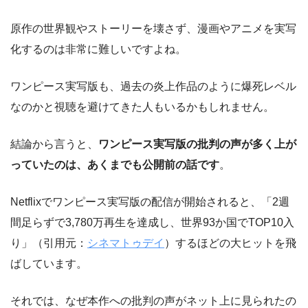
原作の世界観やストーリーを壊さず、漫画やアニメを実写
化するのは非常に難しいですよね。
ワンピース実写版も、過去の炎上作品のように爆死レベル
なのかと視聴を避けてきた人もいるかもしれません。
結論から言うと、
ワンピース実写版の批判の声が多く上が
っていたのは、あくまでも公開前の話です
。
Netflixでワンピース実写版の配信が開始されると、「2週
間足らずで3,780万再生を達成し、世界93か国でTOP10入
り」（引用元：
シネマトゥデイ
）するほどの大ヒットを飛
ばしています。
それでは、なぜ本作への批判の声がネット上に見られたの