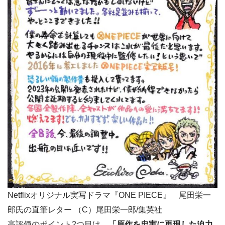
Netflixオリジナル実写ドラマ『ONE PIECE』 尾田栄一
郎氏の直筆レター （C）尾田栄一郎/集英社
高評価のポイント2つ目は、
「原作を忠実に再現した迫力