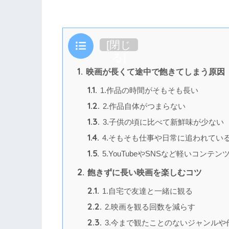
目次
[
閉じ
る
]
1.
映画が長くて途中で飽きてしまう原因
1.1.
1.作品の時間がそもそも長い
1.2.
2.作品自体がつまらない
1.3.
3.子供の頃に比べて新鮮味が少ない
1.4.
4.そもそも仕事や日常に追われてい
1.5.
5.YouTubeやSNSなど軽いコンテ
2.
飽きずに長い映画を楽しむコツ
2.1.
1.自宅で友達と一緒に観る
2.2.
2.映画を観る回数を減らす
2.3.
3.今まで観たことのないジャンルや