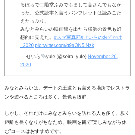
るぼらで二階堂ふみでもまして音さんでもなか
った。公式読本と言うパンフレットは読みごた
えたっぷり。
みなとみらいの映画館を出たら横浜の景色も幻
想的に見えた。
#スマ写真部
#せいらのおでかけ
_2020
pic.twitter.com/q9aON5iNzk
— せいら
yule (@seira_yule)
November 26,
2020
みなとみらいは、デートの王道とも言える場所でレストラ
ンや遊べるところは多く、景色も抜群。
しかし、それだけにみなとみらいを訪れる人も多く、歩く
距離も長くなりがちなため、映画を観て”楽しみながら休
む”コースはおすすめです。