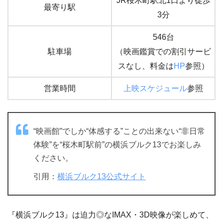
JR桜木町駅北1口より徒歩
最寄り駅
3分
546台
駐車場
（映画鑑賞での割引サービ
スなし、料金は
HP
参照）
営業時間
上映スケジュール
参照
“映画館”でしか“体感する”ことの出来ない“非日常
体験”を“桜木町駅前”の横浜ブルク13でお楽しみ
ください。
引用：
横浜ブルク13公式サイト
『横浜ブルク13』は迫力◎なIMAX・3D映像が楽しめて、