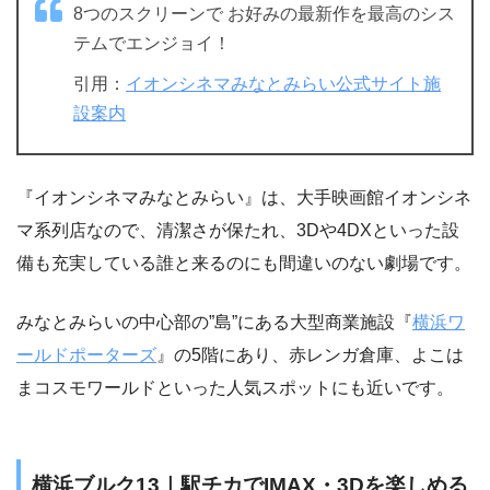
8つのスクリーンで お好みの最新作を最高のシス
テムでエンジョイ！
引用：
イオンシネマみなとみらい公式サイト施
設案内
『イオンシネマみなとみらい』は、大手映画館イオンシネ
マ系列店なので、清潔さが保たれ、3Dや4DXといった設
備も充実している誰と来るのにも間違いのない劇場です。
みなとみらいの中心部の”島”にある大型商業施設『
横浜ワ
ールドポーターズ
』の5階にあり、赤レンガ倉庫、よこは
まコスモワールドといった人気スポットにも近いです。
横浜ブルク13｜駅チカでIMAX・3Dを楽しめる