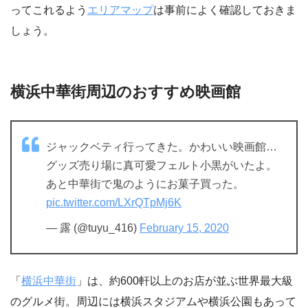
ってこれるよう
エリアマップ
は事前によく確認しておきま
しょう。
横浜中華街周辺のおすすめ映画館
ジャックベティ行ってきた。かわいい映画館…
グッズ売り場に真可愛フェルト小黒がいたよ。
あと中華街で鬼のようにお菓子買った。
pic.twitter.com/LXrQTpMj6K
— 露 (@tuyu_416)
February 15, 2020
「
横浜中華街
」は、約600軒以上のお店が並ぶ世界最大級
のグルメ街。周辺には横浜スタジアムや横浜公園もあって