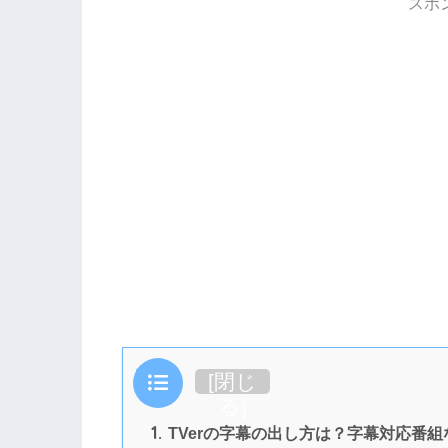
スポ
目次
[
閉じ
る
]
1.
TVerの字幕の出し方は？字幕対応番