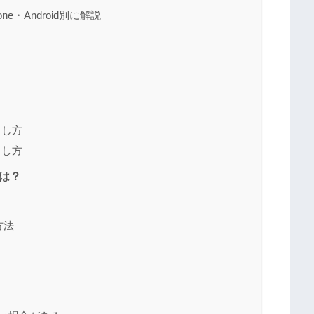
e・Android別に解説
の出し方
出し方
法は？
方法